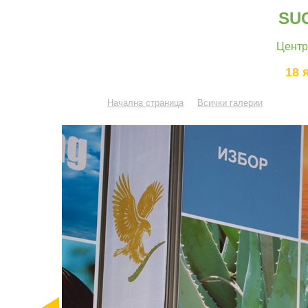
SU
Центр
18 
Начална страница
Всички галерии