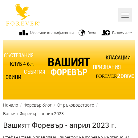
Всички
Месечни квалификации
Вход
Включи се
Алое вера
Бизнес
Продукти
Козметика
От ръководството
Начало
/
Форевър блог
/
От ръководството
/
Вашите успехи
Вашият Форевър - април 2023 г.
Фитнес
Вашият Форевър - април 2023 г.
Начин на живот
Стефан Стаев, Управляващ директор на Форевър България и С.