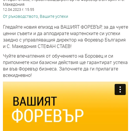
Македония
12.04.2023 г. 15:55
От ръководството
,
Вашите успехи
Гледайте новия епизод на ВАШИЯТ ФОРЕВЪР, за да чуете
ценни съвети и да аплодирате мартенските си успехи
заедно с управляващия директор на Форевър България
и С. Македония СТЕФАН СТАЕВ!
Чуйте впечатления от обучението на Боровец и си
припомнете кои базисни действия ще гарантират успеха
ви във Форевър бизнеса. Започнете да ги прилагате
всекидневно!