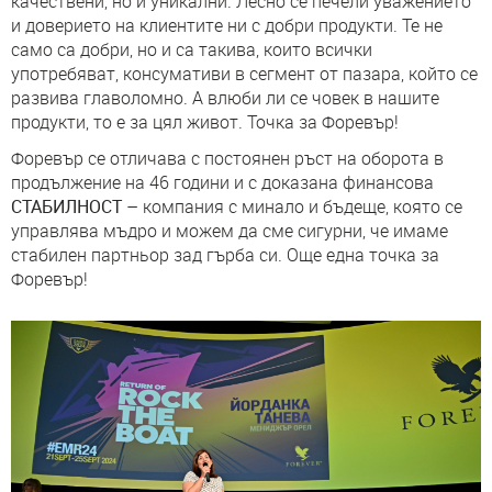
качествени, но и уникални. Лесно се печели уважението
и доверието на клиентите ни с добри продукти. Те не
само са добри, но и са такива, които всички
употребяват, консумативи в сегмент от пазара, който се
развива главоломно. А влюби ли се човек в нашите
продукти, то е за цял живот. Точка за Форевър!
Форевър се отличава с постоянен ръст на оборота в
продължение на 46 години и с доказана финансова
СТАБИЛНОСТ
– компания с минало и бъдеще, която се
управлява мъдро и можем да сме сигурни, че имаме
стабилен партньор зад гърба си. Още една точка за
Форевър!