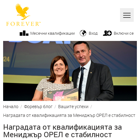
Всички
Месечни квалификации
Вход
Включи се
Алое вера
Бизнес
Продукти
Козметика
От ръководството
Начало
/
Форевър блог
/
Вашите успехи
/
Вашите успехи
Наградата от квалификацията за Мениджър ОРЕЛ е стабилност
Фитнес
Наградата от квалификацията за
Мениджър ОРЕЛ е стабилност
Начин на живот