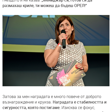
гнездото и ни казва:
„Мениджър си, готов си да
размахаш криле, ти можеш да бъдеш ОРЕЛ!“
Затова за мен наградата е много повече от доброто
възнаграждение и круиза.
Наградата е стабилността и
сигурността, която постигаме.
Изисква се фокус,