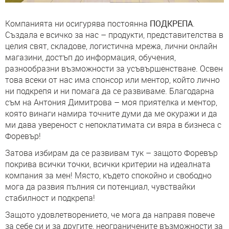
Компанията ни осигурява постоянна
ПОДКРЕПА
.
Създала е всичко за нас – продукти, представителства в
целия свят, складове, логистична мрежа, лични онлайн
магазини, достъп до информация, обучения,
разнообразни възможности за усъвършенстване. Освен
това всеки от нас има спонсор или ментор, който лично
ни подкрепя и ни помага да се развиваме. Благодарна
съм на Антония Димитрова – моя приятелка и ментор,
която винаги намира точните думи да ме окуражи и да
ми дава увереност с непоклатимата си вяра в бизнеса с
Форевър!
Затова избирам да се развивам тук – защото Форевър
покрива всички точки, всички критерии на идеалната
компания за мен! Място, където спокойно и свободно
мога да развия пълния си потенциал, чувствайки
стабилност и подкрепа!
Защото удовлетворението, че мога да направя повече
за себе си и за другите, неограничените възможности за