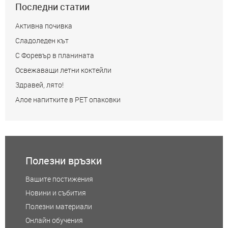
Последни статии
Активна почивка
Сладоледен кът
С Форевър в планината
Освежаващи летни коктейли
Здравей, лято!
Алое напитките в РЕТ опаковки
Полезни връзки
Вашите постижения
Новини и събития
Полезни материали
Онлайн обучения