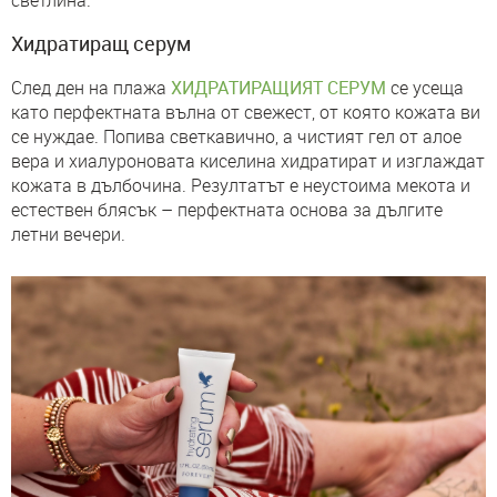
светлина.
Хидратиращ серум
След ден на плажа
ХИДРАТИРАЩИЯТ СЕРУМ
се усеща
като перфектната вълна от свежест, от която кожата ви
се нуждае. Попива светкавично, а чистият гел от алое
вера и хиалуроновата киселина хидратират и изглаждат
кожата в дълбочина. Резултатът е неустоима мекота и
естествен блясък – перфектната основа за дългите
летни вечери.