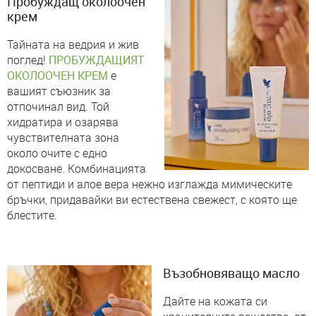
Пробуждащ околоочен
крем
Тайната на ведрия и жив
поглед!
ПРОБУЖДАЩИЯТ
ОКОЛООЧЕН КРЕМ
е
вашият съюзник за
отпочинал вид. Той
хидратира и озарява
чувствителната зона
около очите с едно
докосване. Комбинацията
от пептиди и алое вера нежно изглажда мимическите
бръчки, придавайки ви естествена свежест, с която ще
блестите.
Възобновяващо масло
Дайте на кожата си