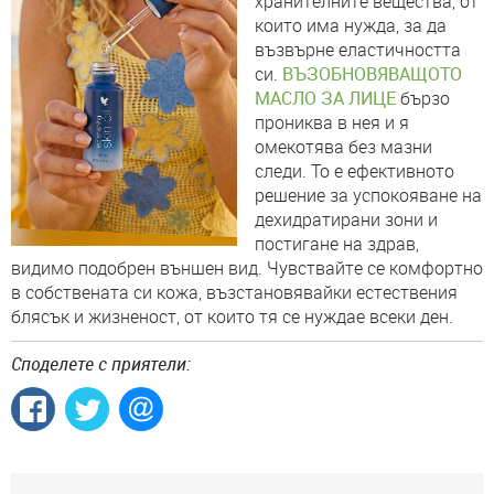
хранителните вещества, от
които има нужда, за да
възвърне еластичността
си.
ВЪЗОБНОВЯВАЩОТО
МАСЛО ЗА ЛИЦЕ
бързо
прониква в нея и я
омекотява без мазни
следи. То е ефективното
решение за успокояване на
дехидратирани зони и
постигане на здрав,
видимо подобрен външен вид. Чувствайте се комфортно
в собствената си кожа, възстановявайки естествения
блясък и жизненост, от които тя се нуждае всеки ден.
Споделете с приятели: