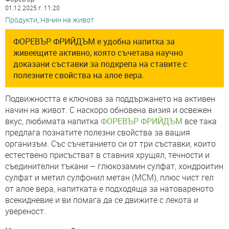
01.12.2025 г. 11:20
Продукти
,
Начин на живот
ФОРЕВЪР ФРИЙДЪМ е удобна напитка за
живеещите активно, която съчетава научно
доказани съставки за подкрепа на ставите с
полезните свойства на алое вера.
Подвижността е ключова за поддържането на активен
начин на живот. С наскоро обновена визия и освежен
вкус, любимата напитка
ФОРЕВЪР ФРИЙДЪМ
все така
предлага познатите полезни свойства за вашия
организъм. Със съчетанието си от три съставки, които
естествено присъстват в ставния хрущял, течности и
съединителни тъкани – глюкозамин сулфат, хондроитин
сулфат и метил сулфонил метан (МСМ), плюс чист гел
от алое вера, напитката е подходяща за натовареното
всекидневие и ви помага да се движите с лекота и
увереност.