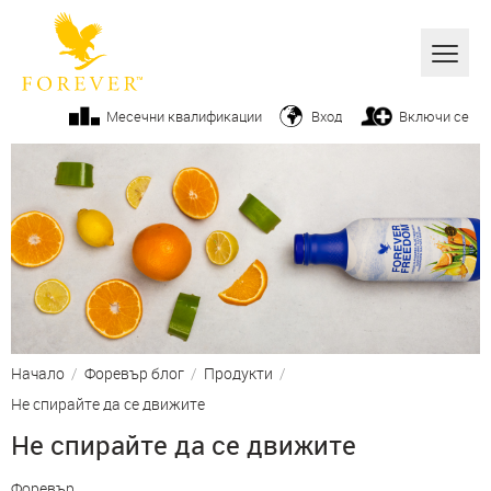
Всички
Месечни квалификации
Вход
Включи се
Алое вера
Бизнес
Продукти
Козметика
От ръководството
Начало
/
Форевър блог
/
Продукти
/
Вашите успехи
Не спирайте да се движите
Фитнес
Не спирайте да се движите
Начин на живот
Форевър