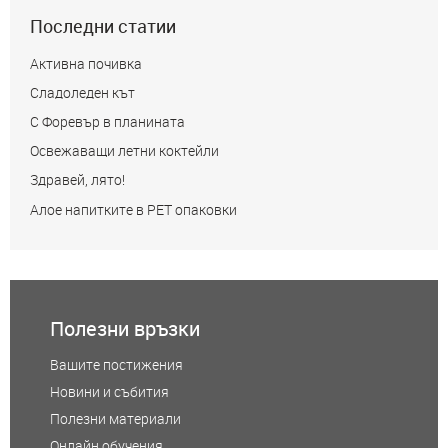
Последни статии
Активна почивка
Сладоледен кът
С Форевър в планината
Освежаващи летни коктейли
Здравей, лято!
Алое напитките в РЕТ опаковки
Полезни връзки
Вашите постижения
Новини и събития
Полезни материали
Онлайн обучения