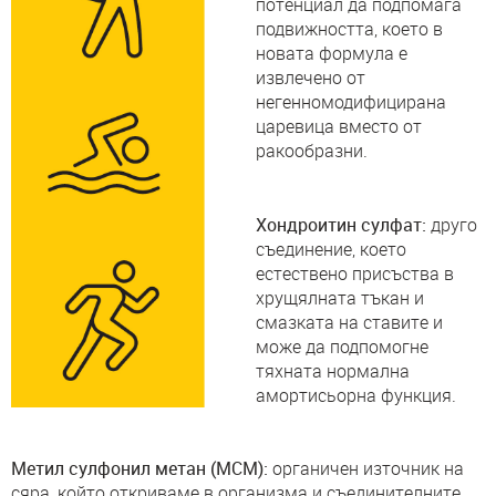
потенциал да подпомага
подвижността, което в
новата формула е
извлечено от
негенномодифицирана
царевица вместо от
ракообразни.
Хондроитин сулфат:
друго
съединение, което
естествено присъства в
хрущялната тъкан и
смазката на ставите и
може да подпомогне
тяхната нормална
амортисьорна функция.
Метил сулфонил метан (МСМ):
органичен източник на
сяра, който откриваме в организма и съединителните