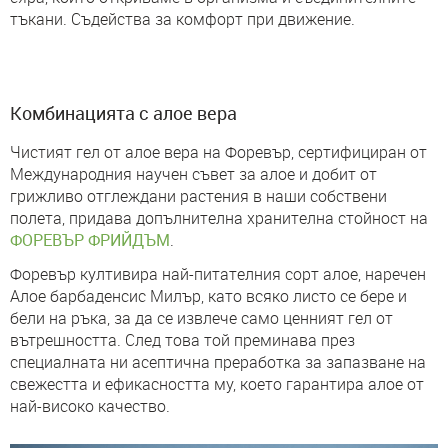
тъкани. Съдейства за комфорт при движение.
Комбинацията с алое вера
Чистият гел от алое вера на Форевър, сертифициран от
Международния научен съвет за алое и добит от
грижливо отглеждани растения в наши собствени
полета, придава допълнителна хранителна стойност на
ФОРЕВЪР ФРИЙДЪМ
.
Форевър култивира най-питателния сорт алое, наречен
Алое барбаденсис Милър, като всяко листо се бере и
бели на ръка, за да се извлече само ценният гел от
вътрешността. След това той преминава през
специалната ни асептична преработка за запазване на
свежестта и ефикасността му, което гарантира алое от
най-високо качество.