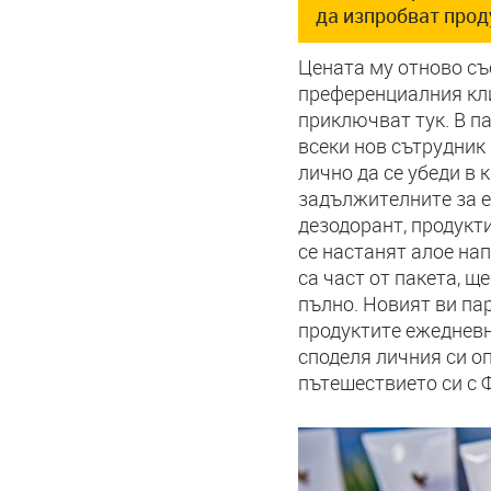
да изпробват прод
Цената му отново съот
преференциалния кли
приключват тук. В п
всеки нов сътрудник
лично да се убеди в
задължителните за е
дезодорант, продукт
се настанят алое нап
са част от пакета, щ
пълно. Новият ви па
продуктите ежедневн
споделя личния си оп
пътешествието си с 