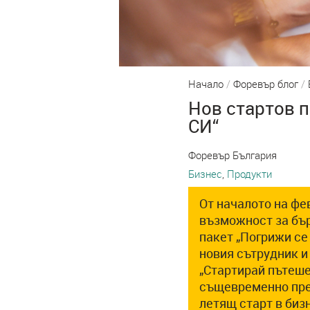
Начало
/
Форевър блог
/
Нов стартов 
СИ“
Форевър България
Бизнес
,
Продукти
От началото на фе
възможност за бър
пакет „Погрижи се
новия сътрудник и
„Стартирай пътешес
същевременно пре
летящ старт в бизн