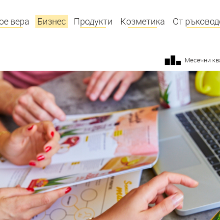
ое вера
Бизнес
Продукти
Козметика
От ръковод
Месечни кв