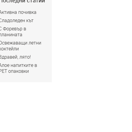
Последни статии
Активна почивка
Сладоледен кът
С Форевър в
планината
Освежаващи летни
коктейли
Здравей, лято!
Алое напитките в
РЕТ опаковки