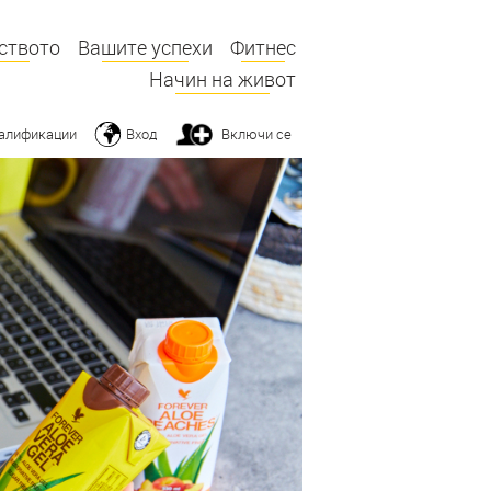
ството
Вашите успехи
Фитнес
Начин на живот
алификации
Вход
Включи се