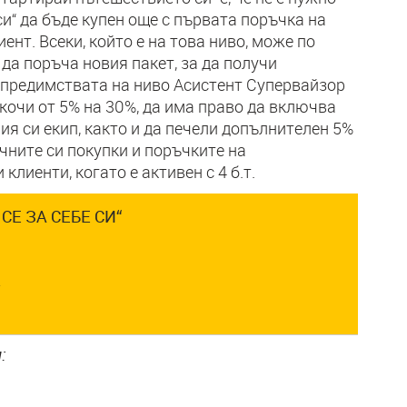
си“ да бъде купен още с първата поръчка на
нт. Всеки, който е на това ниво, може по
да поръча новия пакет, за да получи
 предимствата на ниво Асистент Супервайзор
скочи от 5% на 30%, да има право да включва
ия си екип, както и да печели допълнителен 5%
ните си покупки и поръчките на
клиенти, когато е активен с 4 б.т.
СЕ ЗА СЕБЕ СИ“
.
: