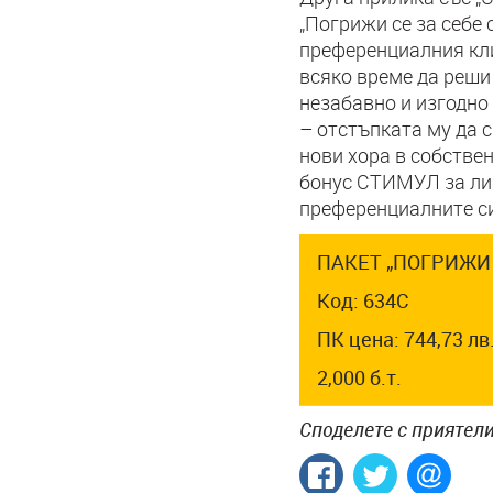
„Погрижи се за себе 
преференциалния клие
всяко време да реши 
незабавно и изгодно
– отстъпката му да 
нови хора в собствен
бонус СТИМУЛ за лич
преференциалните си 
ПАКЕТ „ПОГРИЖИ 
Код: 634С
ПК цена: 744,73 лв
2,000 б.т.
Споделете с приятели