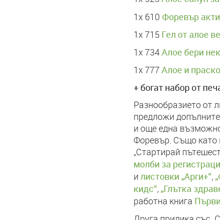
Форевър акти
1х 610
Гел от алое в
1х 715
Алое бери не
1х 734
Алое и праск
1х 777
+ богат набор от пе
Разнообразието от л
предложи допълните
и още една възможно
Форевър. Също като 
„Стартирай пътешеств
молби за регистрац
листовки „Арги+“
„
и
,
кидс“
„Глътка здрав
,
Първи
работна книга
Друга прилика със „С