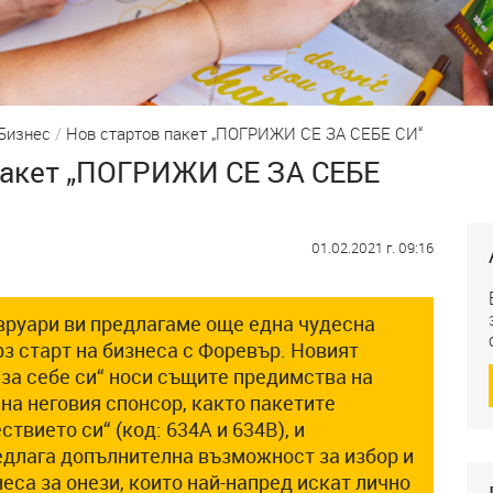
Бизнес
/
Нов стартов пакет „ПОГРИЖИ СЕ ЗА СЕБЕ СИ“
пакет „ПОГРИЖИ СЕ ЗА СЕБЕ
01.02.2021 г. 09:16
вруари ви предлагаме още една чудесна
з старт на бизнеса с Форевър. Новият
 за себе си“ носи същите предимства на
 на неговия спонсор, както пакетите
твието си“ (код: 634А и 634В), и
длага допълнителна възможност за избор и
еса за онези, които най-напред искат лично