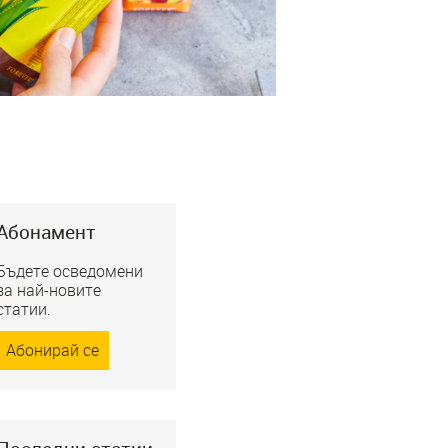
Абонамент
Бъдете осведомени
за най-новите
статии.
Абонирай се