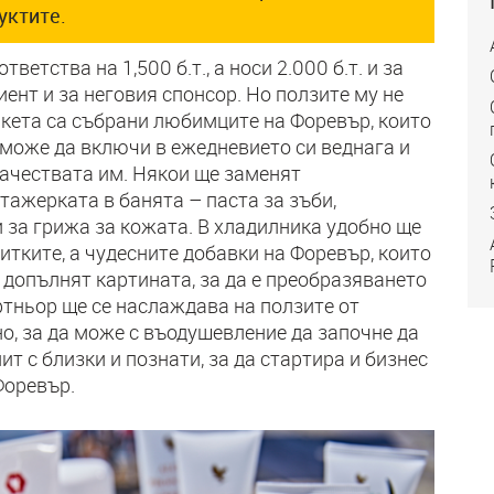
уктите.
ветства на 1,500 б.т., а носи 2.000 б.т. и за
ент и за неговия спонсор. Но ползите му не
акета са събрани любимците на Форевър, които
 може да включи в ежедневието си веднага и
 качествата им. Някои ще заменят
тажерката в банята – паста за зъби,
и за грижа за кожата. В хладилника удобно ще
итките, а чудесните добавки на Форевър, които
е допълнят картината, за да е преобразяването
ртньор ще се наслаждава на ползите от
о, за да може с въодушевление да започне да
ит с близки и познати, за да стартира и бизнес
Форевър.