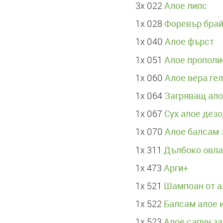
Алое липс
3x 022
Форевър бра
1x 028
Алое фърст
1x 040
Алое прополи
1х 051
Алое вера гел
1х 060
Загряващ ало
1х 064
Сух алое дез
1х 067
Алое балсам 
1х 070
Дълбоко овл
1х 311
Арги+
1х 473
Шампоан от а
1х 521
Балсам алое 
1х 522
Алое сапун за
1х 523