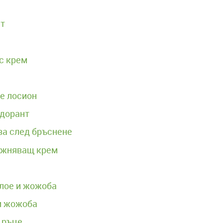
йт
с крем
е лосион
одорант
за след бръснене
ажняващ крем
лое и жожоба
и жожоба
 ръце