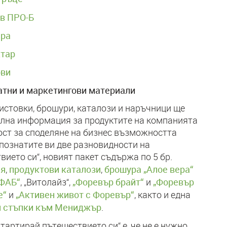
в ПРО-Б
ера
ктар
ови
чатни и маркетингови материали
истовки, брошури, каталози и наръчници ще
лна информация за продуктите на компанията
ст за споделяне на бизнес възможността
познатите ви две разновидности на
ието си“, новият пакет съдържа по 5 бр.
ия
продуктови каталози
брошура „Алое вера“
,
,
ФАБ“
„Форевър брайт“
„Форевър
, „Витолайз“,
и
е“
„Активен живот с Форевър“
и
, както и една
 стъпки към Мениджър
.
тартирай пътешествието си“ е, че не е нужно